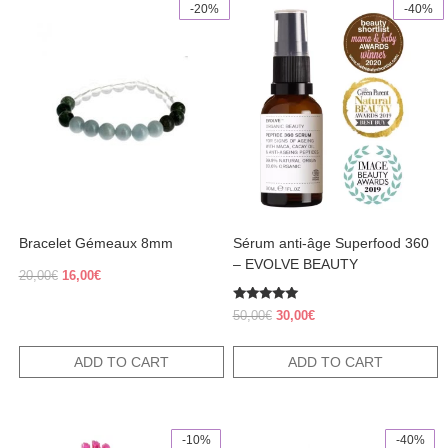
-20%
-40%
Bracelet Gémeaux 8mm
Sérum anti-âge Superfood 360
– EVOLVE BEAUTY
Original
Current
20,00
€
16,00
€
price
price
was:
is:
Rated
Original
Current
50,00
€
30,00
€
5.00
20,00€.
16,00€.
price
price
out of 5
was:
is:
ADD TO CART
ADD TO CART
50,00€.
30,00€.
-10%
-40%
This
This