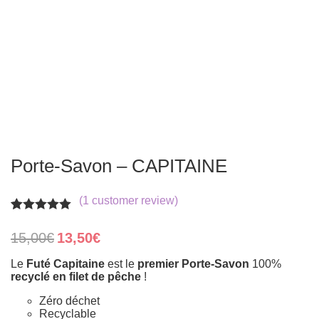
Porte-Savon – CAPITAINE
(
1
customer review)
Rated
1
5.00
out of 5
Original
Current
15,00
€
13,50
€
based on
price
price
customer
was:
is:
Le
Futé Capitaine
est le
premier Porte-Savon
100%
rating
15,00€.
13,50€.
recyclé en filet de pêche
!
Zéro déchet
Recyclable