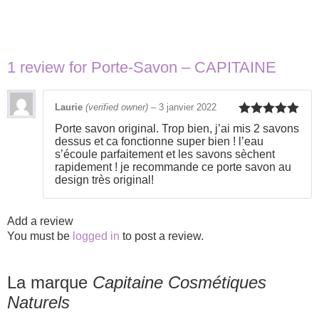
1 review for
Porte-Savon – CAPITAINE
Laurie
(verified owner)
–
3 janvier 2022
Rated
5
out
Porte savon original. Trop bien, j’ai mis 2 savons
of 5
dessus et ca fonctionne super bien ! l’eau
s’écoule parfaitement et les savons sèchent
rapidement ! je recommande ce porte savon au
design très original!
Add a review
You must be
logged in
to post a review.
La marque
Capitaine Cosmétiques
Naturels