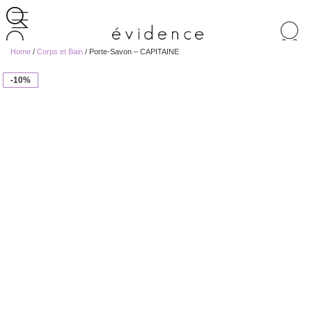
Recherche
de
Home
/
Corps et Bain
/ Porte-Savon – CAPITAINE
produits
-10%