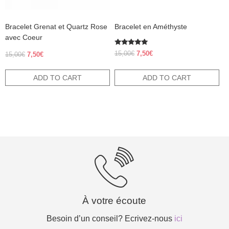
Bracelet Grenat et Quartz Rose
Bracelet en Améthyste
avec Coeur
Rated
Original
Current
15,00
€
7,50
€
Original
Current
15,00
€
7,50
€
5.00
price
price
out of 5
price
price
was:
is:
was:
is:
ADD TO CART
ADD TO CART
15,00€.
7,50€.
15,00€.
7,50€.
À votre écoute
Besoin d’un conseil? Ecrivez-nous
ici