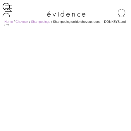
Recherche
de
Home
/
Cheveux
/
Shampooings
/ Shampooing solide cheveux secs – DONKEYS and
produits
CO