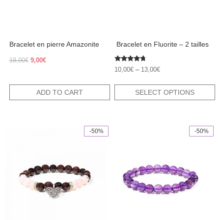
be
chosen
on
the
product
Bracelet en pierre Amazonite
​ Bracelet en Fluorite – 2 tailles
page
Original
Current
18,00
€
9,00
€
Rated
price
price
10,00
€
–
13,00
€
4.50
was:
is:
out of 5
18,00€.
9,00€.
ADD TO CART
SELECT OPTIONS
-50%
-50%