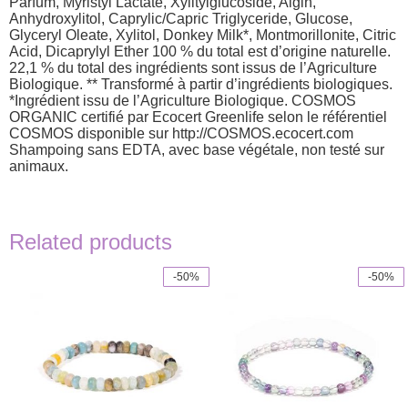
Parfum, Myristyl Lactate, Xylitylglucoside, Algin,
Anhydroxylitol, Caprylic/Capric Triglyceride, Glucose,
Glyceryl Oleate, Xylitol, Donkey Milk*, Montmorillonite, Citric
Acid, Dicaprylyl Ether 100 % du total est d’origine naturelle.
22,1 % du total des ingrédients sont issus de l’Agriculture
Biologique. ** Transformé à partir d’ingrédients biologiques.
*Ingrédient issu de l’Agriculture Biologique. COSMOS
ORGANIC certifié par Ecocert Greenlife selon le référentiel
COSMOS disponible sur http://COSMOS.ecocert.com
Shampoing sans EDTA, avec base végétale, non testé sur
animaux.
Related products
-50%
-50%
This
product
has
multiple
variants.
The
options
may