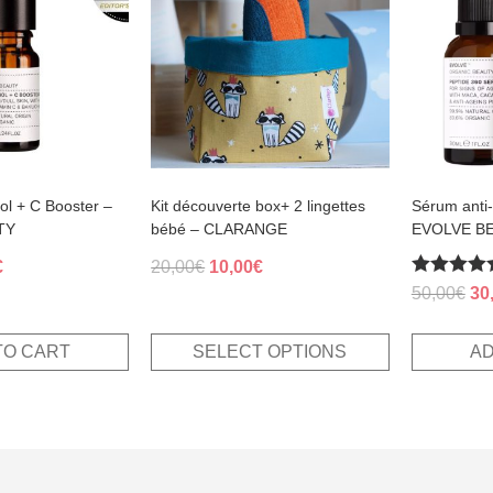
variants.
The
options
may
be
chosen
on
the
product
page
ol + C Booster –
Kit découverte box+ 2 lingettes
Sérum anti
TY
bébé – CLARANGE
EVOLVE B
al
Current
Original
Current
€
20,00
€
10,00
€
Rated
price
price
price
Ori
50,00
€
30
5.00
is:
was:
is:
pri
out of 5
.
20,40€.
20,00€.
10,00€.
wa
TO CART
SELECT OPTIONS
AD
50