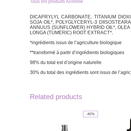
Tous les produits Acorelle
DICAPRYLYL CARBONATE, TITANIUM DIOXI
SOJA OIL*, POLYGLYCERYL-3 DIISOSTEAR
ANNUUS (SUNFLOWER) HYBRID OIL*, OLEA
LONGA (TUMERIC) ROOT EXTRACT*.
*ingrédients issus de l’agriculture biologique
**transformé à partir d’ingrédients biologiques
98% du total est d’origine naturelle
30% du total des ingrédients sont issus de l’agri
Related products
-40%
This
product
has
multiple