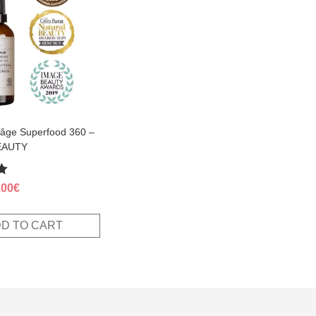
-âge Superfood 360 –
EAUTY
ginal
Current
,00
€
ce
price
s:
is:
D TO CART
,00€.
30,00€.