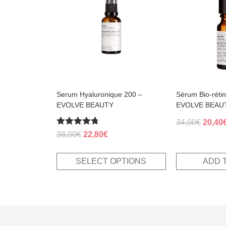
variants.
The
options
may
be
chosen
on
the
product
page
Serum Hyaluronique 200 –
Sérum Bio-rétin
EVOLVE BEAUTY
EVOLVE BEAU
Origin
34,00
€
20,40
Rated
Original
Current
price
38,00
€
22,80
€
4.70
price
price
was:
out of 5
was:
is:
34,00€
SELECT OPTIONS
ADD 
38,00€.
22,80€.