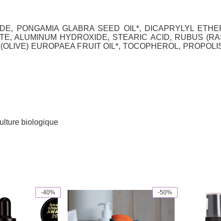
DE, PONGAMIA GLABRA SEED OIL*, DICAPRYLYL ETHE
ATE, ALUMINUM HYDROXIDE, STEARIC ACID, RUBUS (R
 (OLIVE) EUROPAEA FRUIT OIL*, TOCOPHEROL, PROPOL
culture biologique
-40%
-50%
This
product
has
multiple