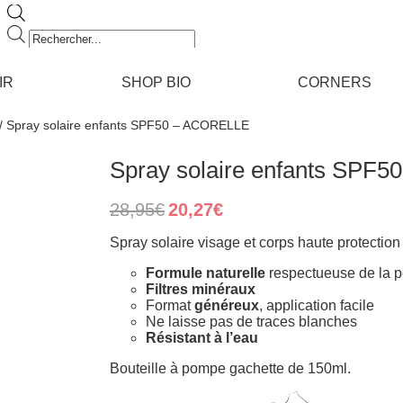
Recherche
de
produits
IR
SHOP BIO
CORNERS
/ Spray solaire enfants SPF50 – ACORELLE
Spray solaire enfants SPF
Original
Current
28,95
€
20,27
€
price
price
was:
is:
Spray solaire visage et corps haute protection 
28,95€.
20,27€.
Formule naturelle
respectueuse de la p
Filtres minéraux
Format
généreux
, application facile
Ne laisse pas de traces blanches
Résistant à l’eau
Bouteille à pompe gachette de 150ml.