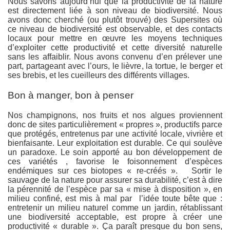
Nous savons aujourd’hui que la productivité de la nature
est directement liée à son niveau de biodiversité. Nous
avons donc cherché (ou plutôt trouvé) des Supersites où
ce niveau de biodiversité est observable, et des contacts
locaux pour mettre en œuvre les moyens techniques
d’exploiter cette productivité et cette diversité naturelle
sans les affaiblir. Nous avons convenu d’en prélever une
part, partageant avec l’ours, le lièvre, la tortue, le berger et
ses brebis, et les cueilleurs des différents villages.
Bon à manger, bon à penser
Nos champignons, nos fruits et nos algues proviennent
donc de sites particulièrement « propres », productifs parce
que protégés, entretenus par une activité locale, vivrière et
bienfaisante. Leur exploitation est durable. Ce qui soulève
un paradoxe. Le soin apporté au bon développement de
ces variétés , favorise le foisonnement d’espèces
endémiques sur ces biotopes « re-créés ». Sortir le
sauvage de la nature pour assurer sa durabilité, c’est à dire
la pérennité de l’espèce par sa « mise à disposition », en
milieu confiné, est mis à mal par l’idée toute bête que :
entretenir un milieu naturel comme un jardin, rétablissant
une biodiversité acceptable, est propre à créer une
productivité « durable ». Ça paraît presque du bon sens,