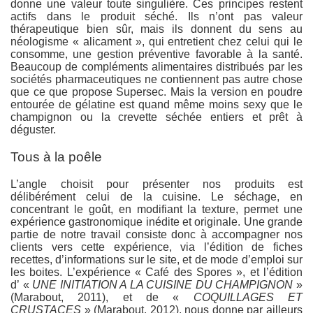
donne une valeur toute singulière. Ces principes restent
actifs dans le produit séché. Ils n’ont pas valeur
thérapeutique bien sûr, mais ils donnent du sens au
néologisme « alicament », qui entretient chez celui qui le
consomme, une gestion préventive favorable à la santé.
Beaucoup de compléments alimentaires distribués par les
sociétés pharmaceutiques ne contiennent pas autre chose
que ce que propose Supersec. Mais la version en poudre
entourée de gélatine est quand même moins sexy que le
champignon ou la crevette séchée entiers et prêt à
déguster.
Tous à la poêle
L’angle choisit pour présenter nos produits est
délibérément celui de la cuisine. Le séchage, en
concentrant le goût, en modifiant la texture, permet une
expérience gastronomique inédite et originale. Une grande
partie de notre travail consiste donc à accompagner nos
clients vers cette expérience, via l’édition de fiches
recettes, d’informations sur le site, et de mode d’emploi sur
les boites. L’expérience « Café des Spores », et l’édition
d’ «
UNE INITIATION A LA CUISINE DU CHAMPIGNON
»
(Marabout, 2011), et de «
COQUILLAGES ET
CRUSTACES
» (Marabout, 2012), nous donne par ailleurs