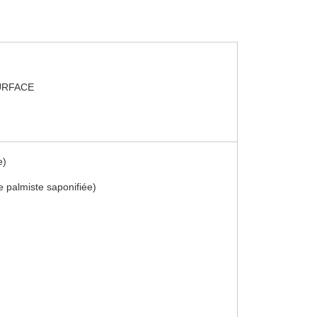
URFACE
e)
 palmiste saponifiée)