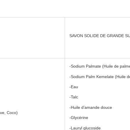
SAVON SOLIDE DE GRANDE S
-Sodium Palmate (Huile de palm
-Sodium Palm Kemelate (Huile de
-Eau
-Talc
-Huile d’amande douce
ve, Coco)
-Glycérine
-Lauryl glucoside