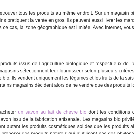
 retrouver tous les produits au même endroit. Sur un magasin b
ins pratiquent la vente en gros. Ils peuvent aussi livrer les m
s ce cas, la zone géographique est limitée. Avec internet, vou
roduits issus de l’agriculture biologique et respectueux de 
agasins sélectionnent leur fournisseur selon plusieurs critères
e bio. Ils vendent uniquement les légumes et les fruits de la sai
ertains magasins décident alors de ne vendre que des produits 
’acheter
un savon au lait de chèvre bio
dont les conditions d
avon issu de la fabrication artisanale. Les magasins bio privilé
 autant les produits cosmétiques solides que les produits al
roposer des produits naturels qui n’utilisent pas des phytosa