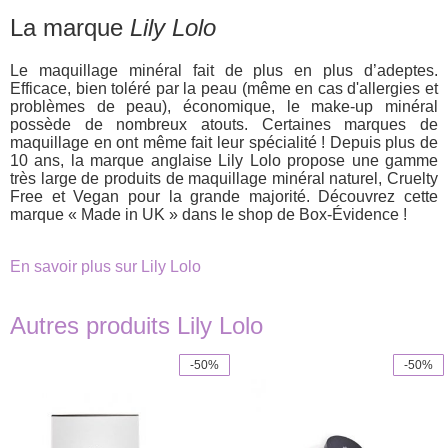
La marque
Lily Lolo
Le maquillage minéral fait de plus en plus d’adeptes.
Efficace, bien toléré par la peau (même en cas d'allergies et
problèmes de peau), économique, le make-up minéral
possède de nombreux atouts. Certaines marques de
maquillage en ont même fait leur spécialité ! Depuis plus de
10 ans, la marque anglaise Lily Lolo propose une gamme
très large de produits de maquillage minéral naturel, Cruelty
Free et Vegan pour la grande majorité. Découvrez cette
marque « Made in UK » dans le shop de Box-Évidence !
En savoir plus sur Lily Lolo
Autres produits Lily Lolo
-50%
-50%
This
This
product
product
has
has
multiple
multiple
variants.
variants.