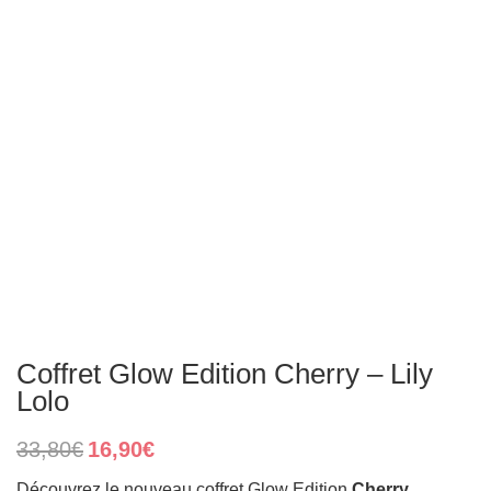
Coffret Glow Edition Cherry – Lily
Lolo
Original
Current
33,80
€
16,90
€
price
price
was:
is:
Découvrez le nouveau coffret Glow Edition
Cherry