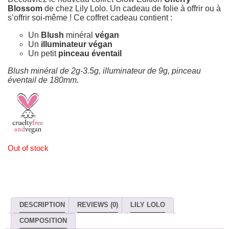
33,80€.
16,90€.
Blossom
de chez Lily Lolo. Un cadeau de folie à offrir ou à
s’offrir soi-même ! Ce coffret cadeau contient :
Un
Blush
minéral
végan
Un
illuminateur végan
Un petit
pinceau éventail
Blush minéral de 2g-3.5g, illuminateur de 9g, pinceau
éventail de 180mm.
Out of stock
DESCRIPTION
REVIEWS (0)
LILY LOLO
COMPOSITION