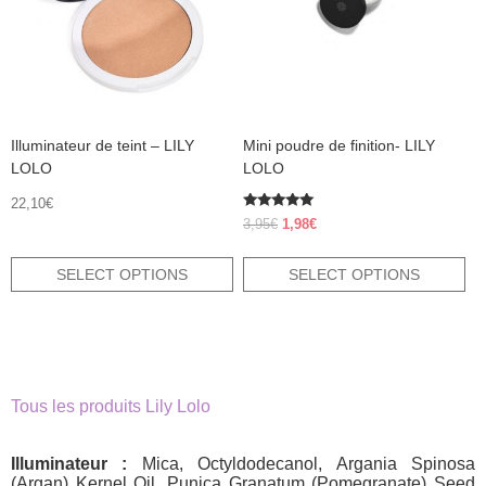
options
options
may
may
be
be
chosen
chosen
on
on
the
the
product
product
Illuminateur de teint – LILY
Mini poudre de finition- LILY
page
page
LOLO
LOLO
22,10
€
Rated
Original
Current
3,95
€
1,98
€
5.00
price
price
out of 5
was:
is:
SELECT OPTIONS
SELECT OPTIONS
3,95€.
1,98€.
Tous les produits Lily Lolo
Illuminateur :
Mica, Octyldodecanol, Argania Spinosa
(Argan) Kernel Oil, Punica Granatum (Pomegranate) Seed