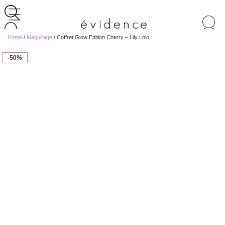
Recherche
de
Home
/
Maquillage
/ Coffret Glow Edition Cherry – Lily Lolo
produits
-50%