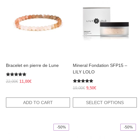
has
multiple
variants.
The
options
may
be
chosen
on
the
product
Bracelet en pierre de Lune
Mineral Fondation SFP15 –
page
LILY LOLO
Rated
Original
Current
22,00
€
11,00
€
5.00
price
price
Rated
out of 5
Original
Current
19,00
€
9,50
€
4.83
was:
is:
price
price
out of 5
22,00€.
11,00€.
was:
is:
ADD TO CART
SELECT OPTIONS
19,00€.
9,50€.
-50%
-50%
This
This
product
product
has
has