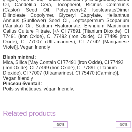
Oil, Candelilla Cera, Tocopherol, Ricinus Communis
(Castor) Seed Oil, Polyglyceryl-2 Isostearate/Dimer
Dilinoleate Copolymer, Glyceryl Caprylate, Helianthus
Annuus (Sunflower) Seed Oil, Leptospermum Scoparium
(Manuka) Oil, Sodium Hyaluronate, Eryngium Maritimum
Callus Culture Filtrate, [+/- CI 77891 (Titanium Dioxide), CI
77491 (Iron Oxide), CI 77492 (Iron Oxide), CI 77499 (Iron
Oxide), CI 77007 (Ultramarines), CI 77742 (Manganese
Violet)]. Vegan friendly
Blush minéral :
Mica, Silica [May Contain CI 77491 (Iron Oxide), CI 77492
(Iron Oxide), CI 77499 (Iron Oxide), CI 77891 (Titanium
Dioxide), CI 77007 (Ultramarines), CI 75470 (Carmine)].
Vegan friendly
Pinceau éventail :
Poils synthétiques, végan friendly.
Related products
-50%
-50%
This
product