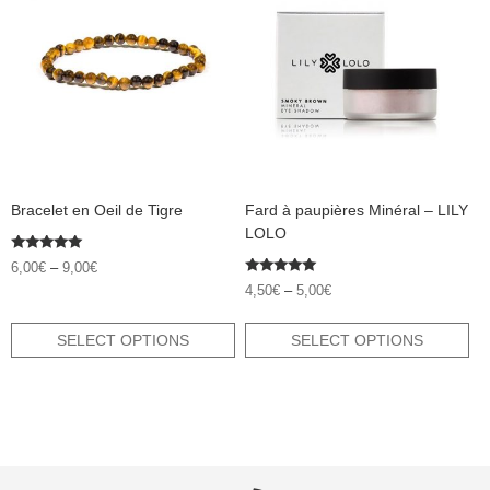
multiple
multiple
variants.
variants.
The
The
options
options
may
may
be
be
chosen
chosen
on
on
the
the
product
product
Bracelet en Oeil de Tigre
Fard à paupières Minéral – LILY
page
page
LOLO
Rated
6,00
€
–
9,00
€
5.00
Rated
out of 5
4,50
€
–
5,00
€
5.00
out of 5
SELECT OPTIONS
SELECT OPTIONS