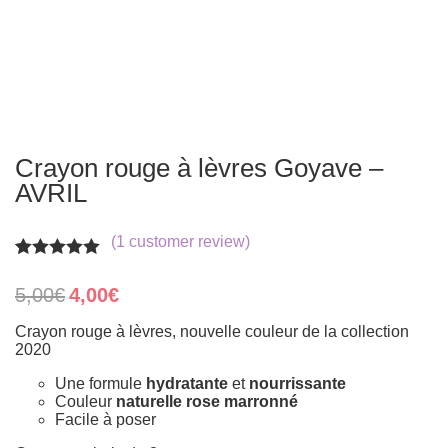
Crayon rouge à lèvres Goyave –
AVRIL
(
1
customer review)
Rated
1
5.00
out of 5
Original
Current
5,00
€
4,00
€
based on
price
price
customer
was:
is:
Crayon rouge à lèvres, nouvelle couleur de la collection
rating
5,00€.
4,00€.
2020
Une formule
hydratante
et
nourrissante
Couleur
naturelle rose marronné
Facile à poser