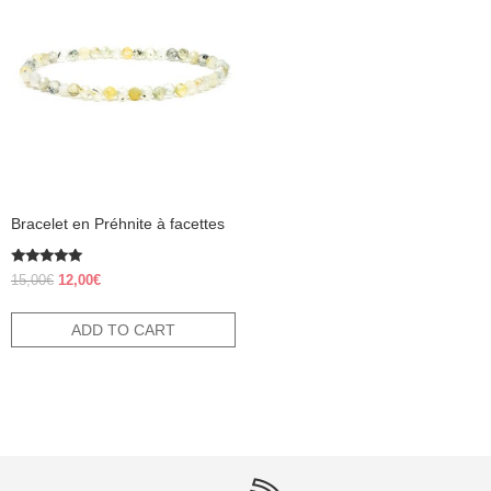
Bracelet en Préhnite à facettes
Rated
Original
Current
15,00
€
12,00
€
5.00
price
price
out of 5
was:
is:
ADD TO CART
15,00€.
12,00€.