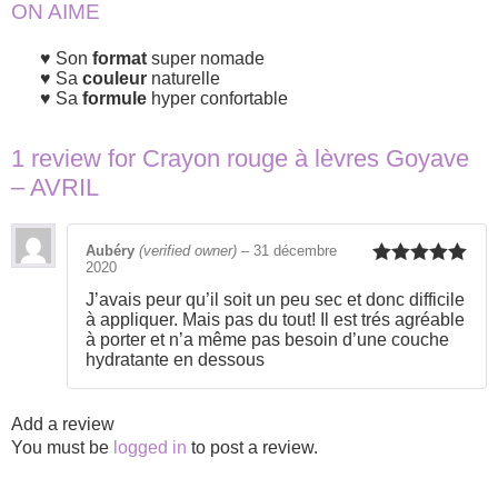
ON AIME
Son
format
super nomade
Sa
couleur
naturelle
Sa
formule
hyper confortable
1 review for
Crayon rouge à lèvres Goyave
– AVRIL
Aubéry
(verified owner)
–
31 décembre
2020
Rated
5
out
of 5
J’avais peur qu’il soit un peu sec et donc difficile
à appliquer. Mais pas du tout! Il est trés agréable
à porter et n’a même pas besoin d’une couche
hydratante en dessous
Add a review
You must be
logged in
to post a review.