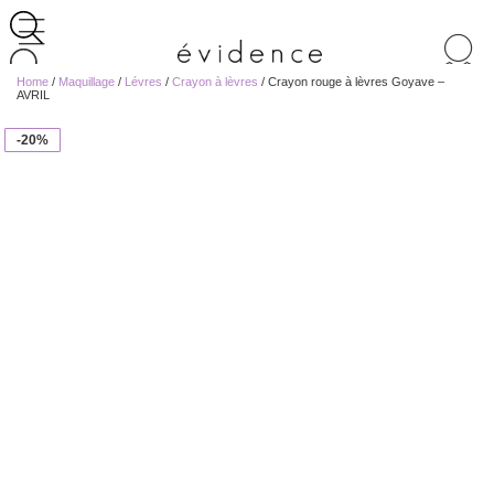
Recherche
de
Home
/
Maquillage
/
Lévres
/
Crayon à lèvres
/ Crayon rouge à lèvres Goyave –
produits
AVRIL
-20%