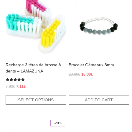
product
has
multiple
variants.
The
options
may
be
chosen
on
the
product
Recharge 3 têtes de brosse à
Bracelet Gémeaux 8mm
page
dents – LAMAZUNA
Original
Current
20,00
€
16,00
€
price
price
was:
is:
Rated
Original
Current
7,90
€
7,11
€
5.00
20,00€.
16,00€.
price
price
out of 5
was:
is:
SELECT OPTIONS
ADD TO CART
7,90€.
7,11€.
-20%