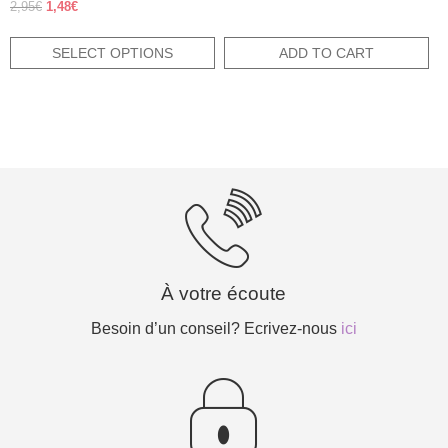
Rated
price
price
Original
Current
2,95
€
1,48
€
3.80
was:
is:
price
price
out of 5
15,80€.
7,90€.
was:
is:
SELECT OPTIONS
ADD TO CART
2,95€.
1,48€.
À votre écoute
Besoin d’un conseil? Ecrivez-nous
ici