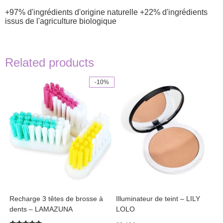
+97% d'ingrédients d'origine naturelle
+22% d'ingrédients
issus de l'agriculture biologique
Related products
-10%
This
This
product
product
has
has
multiple
multiple
variants.
variants.
The
The
options
options
may
may
be
be
chosen
chosen
on
on
the
the
product
product
Recharge 3 têtes de brosse à
Illuminateur de teint – LILY
page
page
dents – LAMAZUNA
LOLO