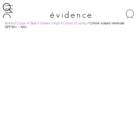
Recherche
de
Home
/
Corps et Bain
/
Solaire corps
/
Crème et spray
/ Crème solaire minérale
produits
SPF50+ – NIU