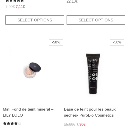
22,10
€
Rated
Original
Current
7,90
€
7,11
€
5.00
price
price
out of 5
was:
is:
SELECT OPTIONS
SELECT OPTIONS
7,90€.
7,11€.
-50%
-50%
This
product
has
multiple
variants.
The
options
may
be
chosen
on
the
product
Mini Fond de teint minéral –
Base de teint pour les peaux
page
LILY LOLO
sèches- PuroBio Cosmetics
Original
Current
15,80
€
7,90
€