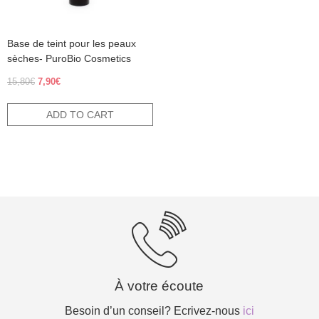
Base de teint pour les peaux
sèches- PuroBio Cosmetics
Original
Current
15,80
€
7,90
€
price
price
was:
is:
ADD TO CART
15,80€.
7,90€.
À votre écoute
Besoin d’un conseil? Ecrivez-nous
ici