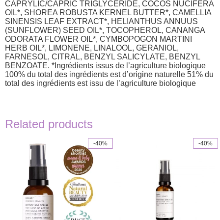
CAPRYLIC/CAPRIC TRIGLYCERIDE, COCOS NUCIFERA
OIL*, SHOREA ROBUSTA KERNEL BUTTER*, CAMELLIA
SINENSIS LEAF EXTRACT*, HELIANTHUS ANNUUS
(SUNFLOWER) SEED OIL*, TOCOPHEROL, CANANGA
ODORATA FLOWER OIL*, CYMBOPOGON MARTINI
HERB OIL*, LIMONENE, LINALOOL, GERANIOL,
FARNESOL, CITRAL, BENZYL SALICYLATE, BENZYL
BENZOATE. *Ingrédients issus de l’agriculture biologique
100% du total des ingrédients est d’origine naturelle 51% du
total des ingrédients est issu de l’agriculture biologique
Related products
-40%
-40%
This
product
has
multiple
variants.
The
options
may
be