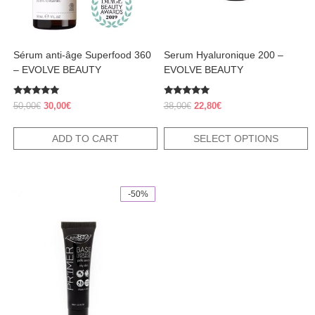
chosen
on
the
product
Sérum anti-âge Superfood 360
Serum Hyaluronique 200 –
page
– EVOLVE BEAUTY
EVOLVE BEAUTY
Rated
Rated
Original
Current
Original
Current
50,00
€
30,00
€
38,00
€
22,80
€
5.00
4.70
price
price
price
price
out of 5
out of 5
was:
is:
was:
is:
ADD TO CART
SELECT OPTIONS
50,00€.
30,00€.
38,00€.
22,80€.
-50%