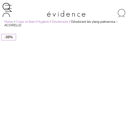
Recherche
de
Home
/
Corps et Bain
/
Hygiène
/
Déodorants
/ Déodorant bio ylang palmarosa –
produits
ACORELLE
-30%