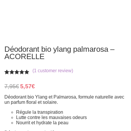
Déodorant bio ylang palmarosa –
ACORELLE
(
1
customer review)
Rated
1
5.00
out of 5
Original
Current
7,95
€
5,57
€
based on
price
price
customer
was:
is:
Déodorant bio Ylang et Palmarosa, formule naturelle avec
rating
7,95€.
5,57€.
un parfum floral et solaire.
Régule la transpiration
Lutte contre les mauvaises odeurs
Nourrit et hydrate la peau