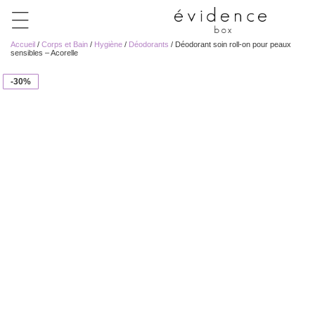
Accueil
/
Corps et Bain
/
Hygiène
/
Déodorants
/ Déodorant soin roll-on pour peaux
sensibles – Acorelle
-30%