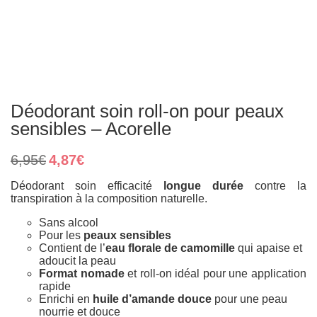
Déodorant soin roll-on pour peaux
sensibles – Acorelle
Le
Le
6,95
€
4,87
€
prix
prix
initial
actuel
Déodorant soin efficacité
longue durée
contre la
était :
est :
transpiration à la composition naturelle.
6,95€.
4,87€.
Sans alcool
Pour les
peaux sensibles
Contient de l’
eau florale de camomille
qui apaise et
adoucit la peau
Format nomade
et roll-on idéal pour une application
rapide
Enrichi en
huile d’amande douce
pour une peau
nourrie et douce