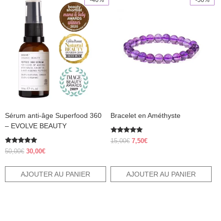
-40%
-50%
Sérum anti-âge Superfood 360
Bracelet en Améthyste
– EVOLVE BEAUTY
Note
Le
Le
15,00
€
7,50
€
5.00
Note
prix
prix
sur 5
Le
Le
50,00
€
30,00
€
5.00
initial
actuel
prix
prix
sur 5
était :
est :
initial
actuel
AJOUTER AU PANIER
AJOUTER AU PANIER
15,00€.
7,50€.
était :
est :
50,00€.
30,00€.