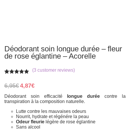
Déodorant soin longue durée – fleur
de rose églantine – Acorelle
(
3
customer reviews)
Rated
3
5.00
out of 5
Original
Current
6,95
€
4,87
€
based on
price
price
customer
was:
is:
Déodorant soin efficacité
longue durée
contre la
ratings
6,95€.
4,87€.
transpiration à la composition naturelle.
Lutte contre les mauvaises odeurs
Nourrit, hydrate et régénére la peau
Odeur fleurie
légère de rose églantine
Sans alcool