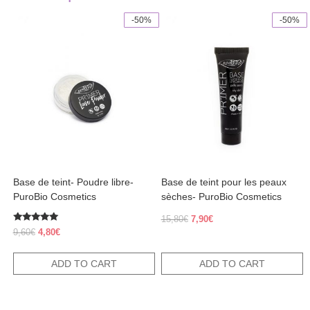
-50%
-50%
Base de teint- Poudre libre-
Base de teint pour les peaux
PuroBio Cosmetics
sèches- PuroBio Cosmetics
Original
Current
15,80
€
7,90
€
Rated
price
price
Original
Current
9,60
€
4,80
€
5.00
was:
is:
price
price
out of 5
15,80€.
7,90€.
was:
is:
ADD TO CART
ADD TO CART
9,60€.
4,80€.