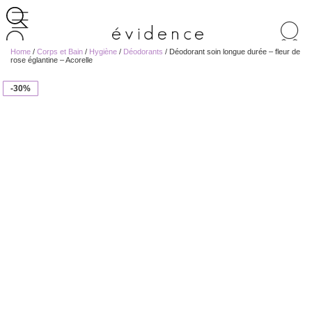
Recherche
de
Home
/
Corps et Bain
/
Hygiène
/
Déodorants
/ Déodorant soin longue durée – fleur de
produits
rose églantine – Acorelle
-30%