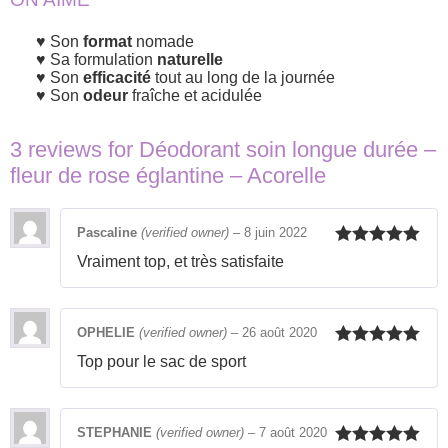
Son
format
nomade
Sa formulation
naturelle
Son
efficacité
tout au long de la journée
Son
odeur
fraîche et acidulée
3 reviews for
Déodorant soin longue durée –
fleur de rose églantine – Acorelle
Pascaline
(verified owner)
–
8 juin 2022
Rated
5
out
Vraiment top, et très satisfaite
of 5
OPHELIE
(verified owner)
–
26 août 2020
Rated
5
out
Top pour le sac de sport
of 5
STEPHANIE
(verified owner)
–
7 août 2020