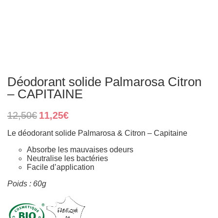
Déodorant solide Palmarosa Citron
– CAPITAINE
Original
Current
12,50
€
11,25
€
price
price
was:
is:
Le déodorant solide Palmarosa & Citron – Capitaine
12,50€.
11,25€.
Absorbe les mauvaises odeurs
Neutralise les bactéries
Facile d’application
Poids : 60g