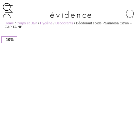
Recherche
de
Home
/
Corps et Bain
/
Hygiène
/
Déodorants
/ Déodorant solide Palmarosa Citron –
produits
CAPITAINE
-10%