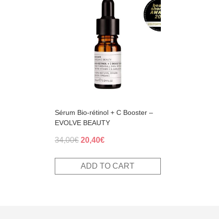
Sérum Bio-rétinol + C Booster –
EVOLVE BEAUTY
Original
Current
34,00
€
20,40
€
price
price
was:
is:
ADD TO CART
34,00€.
20,40€.