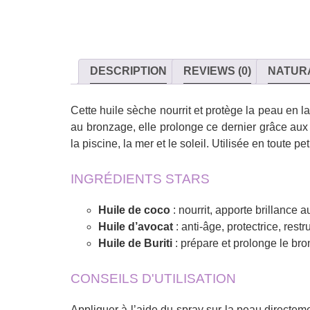
DESCRIPTION
REVIEWS (0)
NATUR
Cette huile sèche nourrit et protège la peau en la
au bronzage, elle prolonge ce dernier grâce aux p
la piscine, la mer et le soleil. Utilisée en toute 
INGRÉDIENTS STARS
Huile de coco
: nourrit, apporte brillance 
Huile d’avocat
: anti-âge, protectrice, restr
Huile de Buriti
: prépare et prolonge le br
CONSEILS D'UTILISATION
Appliquer à l’aide du spray sur la peau directeme