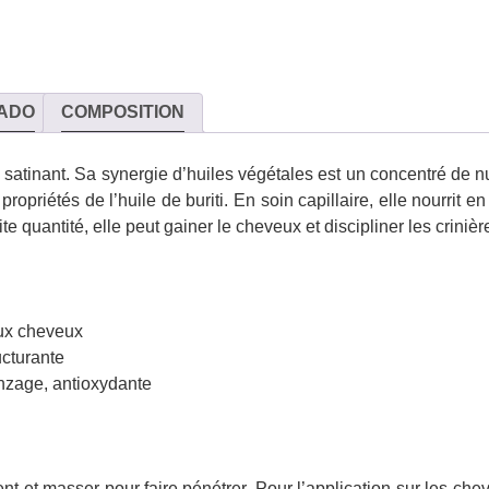
ADO
COMPOSITION
 satinant. Sa synergie d’huiles végétales est un concentré de nu
ropriétés de l’huile de buriti. En soin capillaire, elle nourrit 
petite quantité, elle peut gainer le cheveux et discipliner les crin
aux cheveux
ucturante
onzage, antioxydante
nt et masser pour faire pénétrer. Pour l’application sur les chev