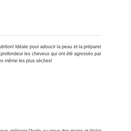
trition! Idéale pour adoucir la peau et la préparer
en profondeur les cheveux qui ont été agressés par
ières même les plus sèches!
eux, prélever l’huile au creux des mains et étaler