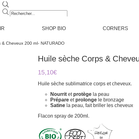
Recherche
de
produits
IR
SHOP BIO
CORNERS
ps & Cheveux 200 ml- NATURADO
Huile sèche Corps & Chev
15,10
€
Huile sèche sublimatrice corps et cheveux.
Nourrit
et
protège
la peau
Prépare
et
prolonge
le bronzage
Satine
la peau, fait briller les cheveux
Flacon spray de 200ml.