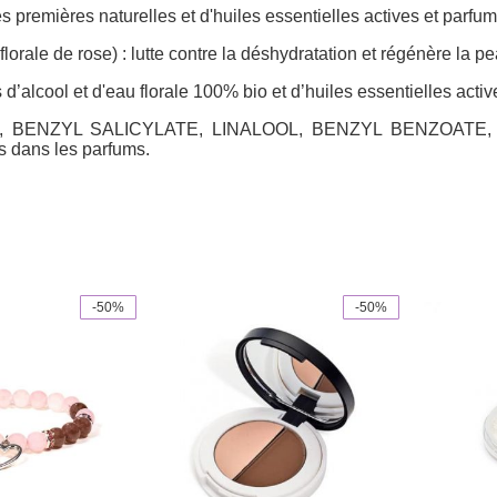
mières naturelles et d'huiles essentielles actives et parfu
de rose) : lutte contre la déshydratation et régénère la p
’alcool et d'eau florale 100% bio et d’huiles essentielles acti
ONENE, BENZYL SALICYLATE, LINALOOL, BENZYL BENZOA
 dans les parfums.
-50%
-50%
This
product
has
multiple
variants.
The
options
may
be
chosen