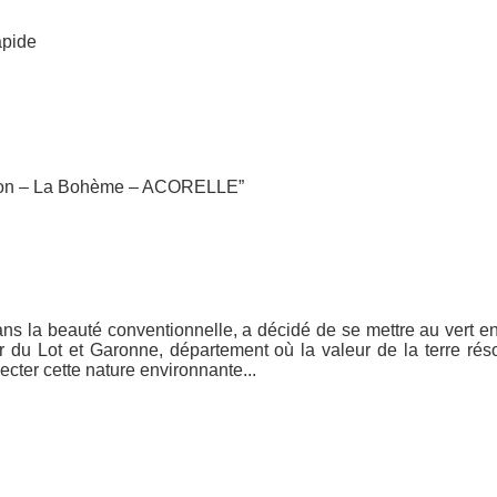
apide
oll on – La Bohème – ACORELLE”
s la beauté conventionnelle, a décidé de se mettre au vert en 
 du Lot et Garonne, département où la valeur de la terre rés
cter cette nature environnante...