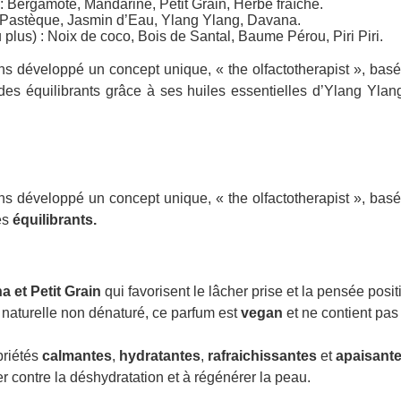
: Bergamote, Mandarine, Petit Grain, Herbe fraîche.
 Pastèque, Jasmin d’Eau, Ylang Ylang, Davana.
plus) : Noix de coco, Bois de Santal, Baume Pérou, Piri Piri.
ons développé un concept unique, « the olfactotherapist », bas
 des équilibrants grâce à ses huiles essentielles d’Ylang Ylan
ons développé un concept unique, « the olfactotherapist », bas
es
équilibrants.
a et Petit Grain
qui favorisent le lâcher prise et la pensée posit
 naturelle non dénaturé, ce parfum est
vegan
et ne contient pa
priétés
calmantes
,
hydratantes
,
rafraichissantes
et
apaisant
er contre la déshydratation et à régénérer la peau.