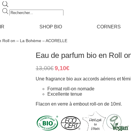
Recherche
de
produits
IR
SHOP BIO
CORNERS
en Roll on – La Bohème – ACORELLE
Eau de parfum bio en Roll
Original
Current
13,00
€
9,10
€
price
price
was:
is:
Une fragrance bio aux accords aériens et fémini
13,00€.
9,10€.
Format roll-on nomade
Excellente tenue
Flacon en verre à embout roll-on de 10ml.