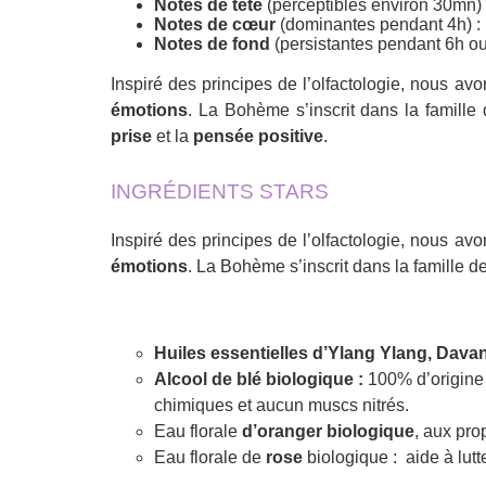
Notes de tête
(perceptibles environ 30mn) 
Notes de cœur
(dominantes pendant 4h) :
Notes de fond
(persistantes pendant 6h ou 
Inspiré des principes de l’olfactologie, nous av
émotions
. La Bohème s’inscrit dans la famille
prise
et la
pensée positive
.
INGRÉDIENTS STARS
Inspiré des principes de l’olfactologie, nous av
émotions
. La Bohème s’inscrit dans la famille d
Huiles essentielles d’Ylang Ylang, Davan
Alcool de blé biologique :
100% d’origine
chimiques et aucun muscs nitrés.
Eau florale
d’oranger biologique
, aux pro
Eau florale de
rose
biologique : aide à lutt