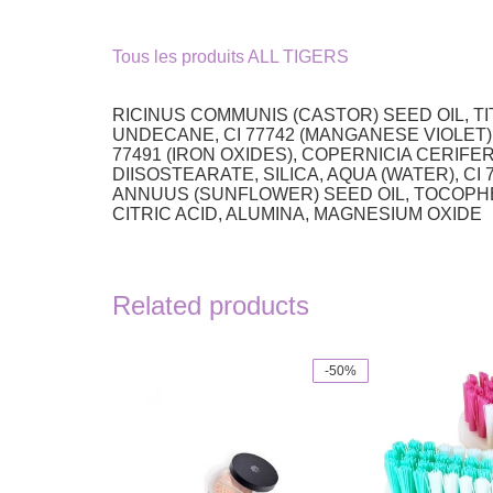
Tous les produits ALL TIGERS
RICINUS COMMUNIS (CASTOR) SEED OIL, TI
UNDECANE, CI 77742 (MANGANESE VIOLET),
77491 (IRON OXIDES), COPERNICIA CERI
DIISOSTEARATE, SILICA, AQUA (WATER), CI 
ANNUUS (SUNFLOWER) SEED OIL, TOCOPHE
CITRIC ACID, ALUMINA, MAGNESIUM OXIDE
Related products
-50%
This
This
product
product
has
has
multiple
multiple
variants.
variants.
The
The
options
options