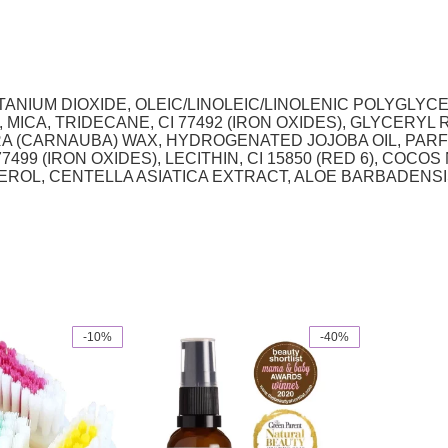
TANIUM DIOXIDE, OLEIC/LINOLEIC/LINOLENIC POLYGLYC
 MICA, TRIDECANE, CI 77492 (IRON OXIDES), GLYCERYL
FERA (CARNAUBA) WAX, HYDROGENATED JOJOBA OIL, PA
77499 (IRON OXIDES), LECITHIN, CI 15850 (RED 6), COC
ROL, CENTELLA ASIATICA EXTRACT, ALOE BARBADENSI
-10%
-40%