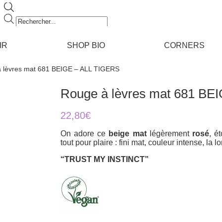
Recherche
de
produits
IR
SHOP BIO
CORNERS
 lèvres mat 681 BEIGE – ALL TIGERS
Rouge à lèvres mat 681 BE
22,80
€
On adore ce
beige mat
légèrement
rosé
, é
tout pour plaire : fini mat, couleur intense, l
“TRUST MY INSTINCT”