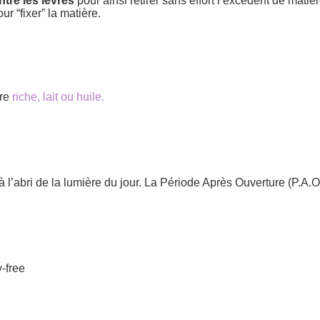
tre les lèvres
pour ainsi retirer sans effort l’excédent de matiè
ur “fixer” la matière.
ure
riche, lait ou huile.
l’abri de la lumière du jour. La Période Après Ouverture (P.A.O
y-free