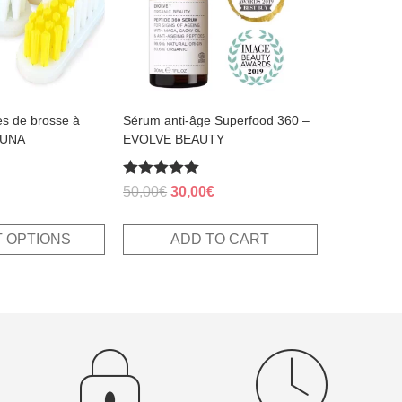
es de brosse à
Sérum anti-âge Superfood 360 –
ZUNA
EVOLVE BEAUTY
Rated
rrent
Original
Current
50,00
€
30,00
€
5.00
ice
price
price
out of 5
was:
is:
 OPTIONS
ADD TO CART
11€.
50,00€.
30,00€.