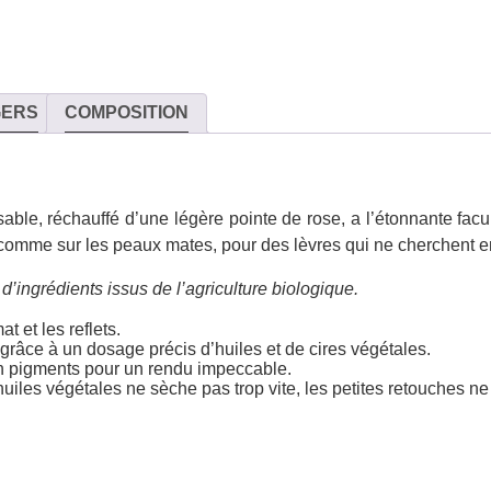
GERS
COMPOSITION
sable, réchauffé d’une légère pointe de rose, a l’étonnante facul
s comme sur les peaux mates, pour des lèvres qui ne cherchent 
’ingrédients issus de l’agriculture biologique.
at et les reflets.
grâce à un dosage précis d’huiles et de cires végétales.
n pigments pour un rendu impeccable.
 huiles végétales ne sèche pas trop vite, les petites retouches ne