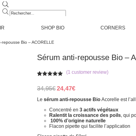
Recherche
de
produits
IR
SHOP BIO
CORNERS
i-repousse Bio – ACORELLE
Sérum anti-repousse Bio 
(
1
customer review)
Rated
1
5.00
out of 5
Original
Current
34,95
€
24,47
€
based on
price
price
customer
was:
is:
Le
sérum anti-repousse Bio
Acorelle est l’all
rating
34,95€.
24,47€.
Concentré en
3 actifs végétaux
Ralentit la croissance des poils
, qui 
100% d’origine naturelle
Flacon pipette qui facilite l’application