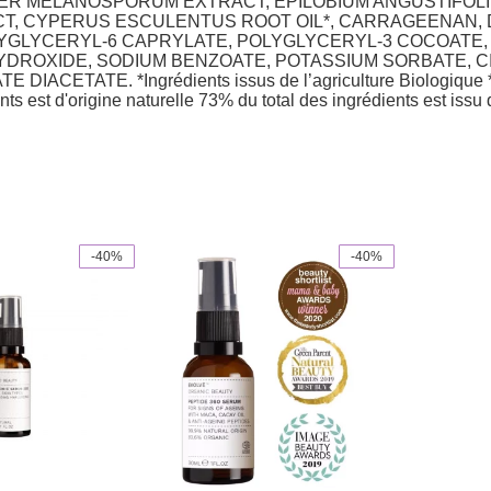
 TUBER MELANOSPORUM EXTRACT, EPILOBIUM ANGUSTIFO
CT, CYPERUS ESCULENTUS ROOT OIL*, CARRAGEENAN,
YGLYCERYL-6 CAPRYLATE, POLYGLYCERYL-3 COCOATE, 
YDROXIDE, SODIUM BENZOATE, POTASSIUM SORBATE, C
ATE. *Ingrédients issus de l’agriculture Biologique **Tra
nts est d'origine naturelle 73% du total des ingrédients est issu 
-40%
-40%