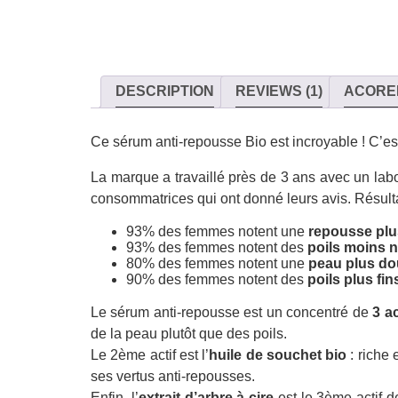
DESCRIPTION
REVIEWS (1)
ACORE
Ce sérum anti-repousse Bio est incroyable ! C’est 
La marque a travaillé près de 3 ans avec un labor
consommatrices qui ont donné leurs avis. Résulta
93% des femmes notent une
repousse plu
93% des femmes notent des
poils moins 
80% des femmes notent une
peau plus d
90% des femmes notent des
poils plus fi
Le sérum anti-repousse est un concentré de
3 a
de la peau plutôt que des poils.
Le 2ème actif est l’
huile de souchet bio
: riche 
ses vertus anti-repousses.
Enfin, l’
extrait d’arbre à cire
est le 3ème actif de