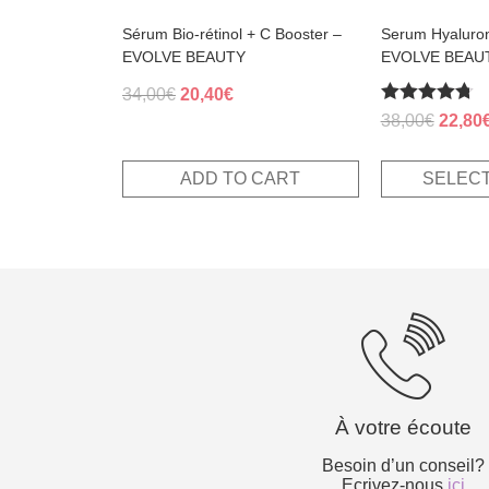
product
page
Sérum Bio-rétinol + C Booster –
Serum Hyaluron
EVOLVE BEAUTY
EVOLVE BEAU
Original
Current
34,00
€
20,40
€
Rated
price
price
Origin
38,00
€
22,80
4.70
was:
is:
price
out of 5
34,00€.
20,40€.
was:
ADD TO CART
SELECT
38,00€
À votre écoute
Besoin d’un conseil?
Ecrivez-nous
ici