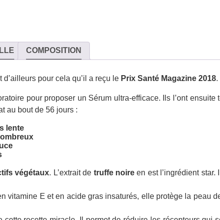
LLE
COMPOSITION
d’ailleurs pour cela qu’il a reçu le
Prix Santé Magazine 2018
.
atoire pour proposer un Sérum ultra-efficace. Ils l’ont ensuite
t au bout de 56 jours :
s lente
nombreux
ouce
ns
ctifs végétaux
. L’extrait de
truffe noire
en est l’ingrédient star.
en vitamine E et en acide gras insaturés, elle protège la peau 
 cette recette miracle. Il permet de réduire les récepteurs qui 