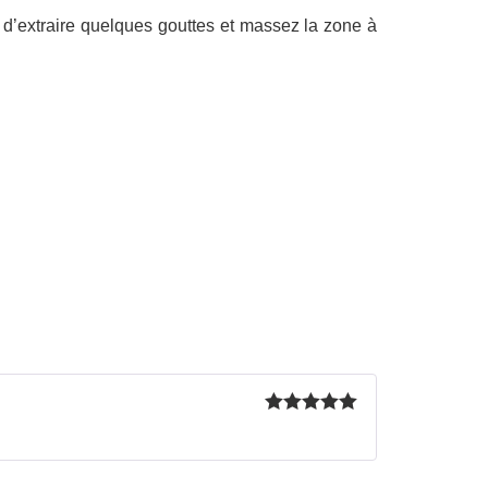
n d’extraire quelques gouttes et massez la zone à
Rated
5
out
of 5