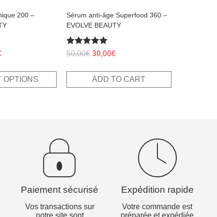
ique 200 –
Sérum anti-âge Superfood 360 –
TY
EVOLVE BEAUTY
Rated
al
Current
Original
Current
€
50,00
€
30,00
€
5.00
price
price
price
out of 5
is:
was:
is:
 OPTIONS
ADD TO CART
.
22,80€.
50,00€.
30,00€.
Paiement sécurisé
Expédition rapide
Vos transactions sur
Votre commande est
notre site sont
préparée et expédiée