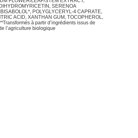
LIUM FLOWER/LEAF/STEM EXTRACT,
 DIHYDROMYRICETIN, SERENOA
BISABOLOL*, POLYGLYCERYL-4 CAPRATE,
ITRIC ACID, XANTHAN GUM, TOCOPHEROL,
nsformés à partir d’ingrédients issus de
de l’agriculture biologique