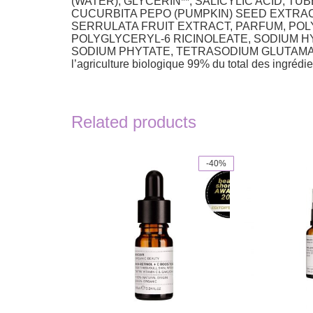
(WATER), GLYCERIN**, SALICYLIC ACID,
CUCURBITA PEPO (PUMPKIN) SEED EXTRA
SERRULATA FRUIT EXTRACT, PARFUM, POL
POLYGLYCERYL-6 RICINOLEATE, SODIUM H
SODIUM PHYTATE, TETRASODIUM GLUTAMATE DIACET
l’agriculture biologique 99% du total des ingrédie
Related products
-40%
This
product
has
multiple
variants.
The
options
may
be
chosen
on
the