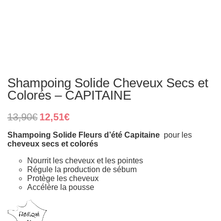
Shampoing Solide Cheveux Secs et
Colorés – CAPITAINE
Original
Current
13,90
€
12,51
€
price
price
was:
is:
Shampoing Solide Fleurs d’été Capitaine
pour les
13,90€.
12,51€.
cheveux secs et colorés
Nourrit les cheveux et les pointes
Régule la production de sébum
Protège les cheveux
Accélère la pousse