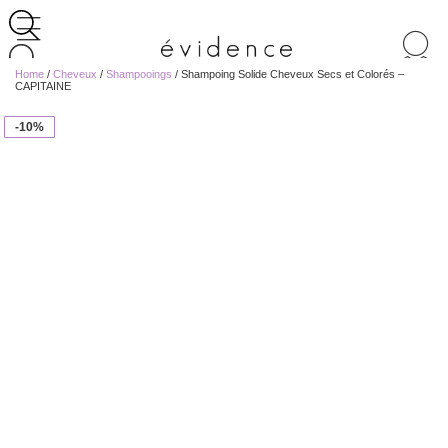
Recherche
de
Home
/
Cheveux
/
Shampooings
/ Shampoing Solide Cheveux Secs et Colorés –
produits
CAPITAINE
-10%