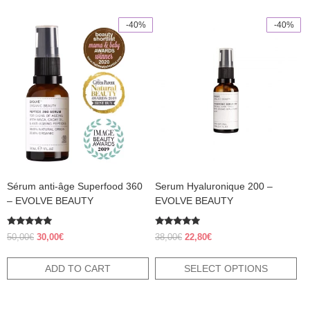
-40%
-40%
This
product
has
multiple
variants.
The
options
may
be
chosen
on
the
product
Sérum anti-âge Superfood 360
Serum Hyaluronique 200 –
page
– EVOLVE BEAUTY
EVOLVE BEAUTY
Rated
Rated
Original
Current
Original
Current
50,00
€
30,00
€
38,00
€
22,80
€
5.00
4.70
price
price
price
price
out of 5
out of 5
was:
is:
was:
is:
ADD TO CART
SELECT OPTIONS
50,00€.
30,00€.
38,00€.
22,80€.