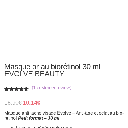
Masque or au biorétinol 30 ml –
EVOLVE BEAUTY
(
1
customer review)
Rated
1
5.00
out of 5
Original
Current
16,90
€
10,14
€
based on
price
price
customer
was:
is:
Masque anti tache visage Evolve – Anti-âge et éclat au bio-
rating
16,90€.
10,14€.
rétinol
Petit format – 30 ml
Lisse et régénère votre peau