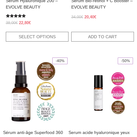
Serum Hyaluronique 200 –
Sérum Bio-rétinol + C Booster –
page
EVOLVE BEAUTY
EVOLVE BEAUTY
Original
Current
34,00
€
20,40
€
Rated
price
price
Original
Current
38,00
€
22,80
€
4.70
was:
is:
price
price
out of 5
34,00€.
20,40€.
was:
is:
SELECT OPTIONS
ADD TO CART
38,00€.
22,80€.
-40%
-50%
Sérum anti-âge Superfood 360
Serum acide hyaluronique yeux