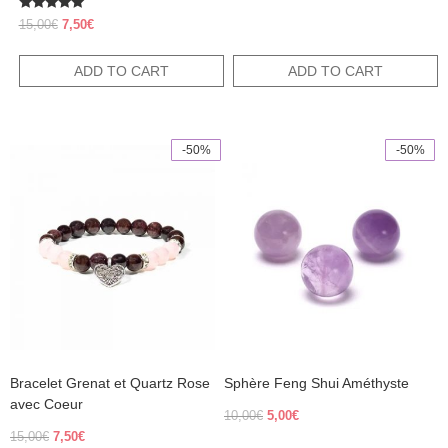
price
price
was:
is:
Rated
Original
Current
15,00
€
7,50
€
5.00
40,00€.
20,00€.
price
price
out of 5
was:
is:
ADD TO CART
ADD TO CART
15,00€.
7,50€.
-50%
-50%
Bracelet Grenat et Quartz Rose
Sphère Feng Shui Améthyste
avec Coeur
Original
Current
10,00
€
5,00
€
price
price
Original
Current
15,00
€
7,50
€