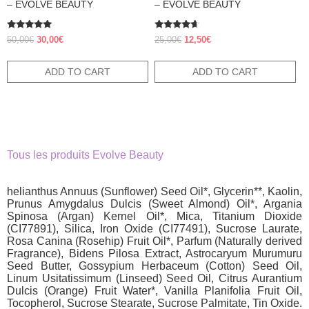
– EVOLVE BEAUTY
– EVOLVE BEAUTY
Rated
Rated
Original
Current
Original
Current
50,00
€
30,00
€
25,00
€
12,50
€
5.00
4.38
price
price
price
price
out of 5
out of 5
was:
is:
was:
is:
ADD TO CART
ADD TO CART
50,00€.
30,00€.
25,00€.
12,50€.
Tous les produits Evolve Beauty
helianthus Annuus (Sunflower) Seed Oil*, Glycerin**, Kaolin,
Prunus Amygdalus Dulcis (Sweet Almond) Oil*, Argania
Spinosa (Argan) Kernel Oil*, Mica, Titanium Dioxide
(CI77891), Silica, Iron Oxide (CI77491), Sucrose Laurate,
Rosa Canina (Rosehip) Fruit Oil*, Parfum (Naturally derived
Fragrance), Bidens Pilosa Extract, Astrocaryum Murumuru
Seed Butter, Gossypium Herbaceum (Cotton) Seed Oil,
Linum Usitatissimum (Linseed) Seed Oil, Citrus Aurantium
Dulcis (Orange) Fruit Water*, Vanilla Planifolia Fruit Oil,
Tocopherol, Sucrose Stearate, Sucrose Palmitate, Tin Oxide.