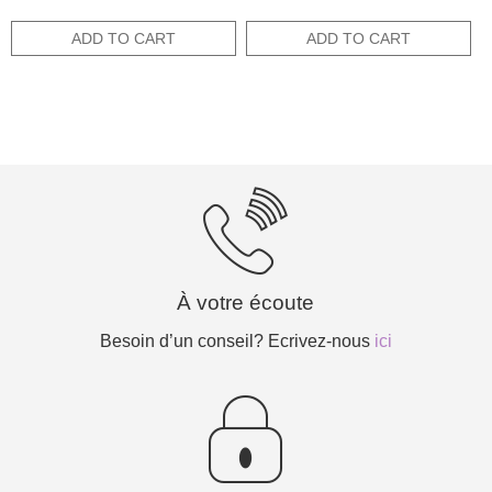
was:
is:
price
price
10,00€.
5,00€.
was:
is:
ADD TO CART
ADD TO CART
15,00€.
7,50€.
À votre écoute
Besoin d’un conseil? Ecrivez-nous
ici