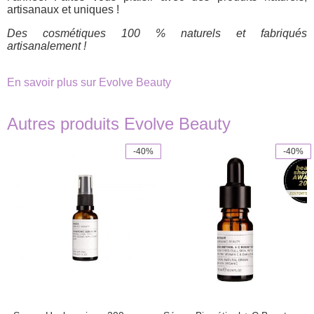
artisanaux et uniques !
Des cosmétiques 100 % naturels et fabriqués
artisanalement !
En savoir plus sur Evolve Beauty
Autres produits Evolve Beauty
-40%
-40%
This
product
has
multiple
variants.
The
options
may
be
chosen
on
the
product