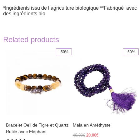
*Ingrédients issu de l’agriculture biologique **Fabriqué avec
des ingrédients bio
Related products
-50%
-50%
Bracelet Oeil de Tigre et Quartz
Mala en Améthyste
Rutile avec Eléphant
Original
Current
40,00
€
20,00
€