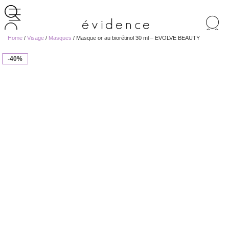
Recherche
de
Home
/
Visage
/
Masques
/ Masque or au biorétinol 30 ml – EVOLVE BEAUTY
produits
-40%