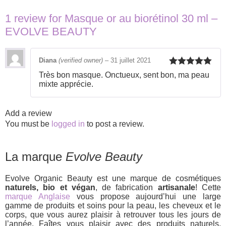
1 review for
Masque or au biorétinol 30 ml –
EVOLVE BEAUTY
Diana
(verified owner)
–
31 juillet 2021
Rated
5
out
Très bon masque. Onctueux, sent bon, ma peau
of 5
mixte apprécie.
Add a review
You must be
logged in
to post a review.
La marque
Evolve Beauty
Evolve Organic Beauty est une marque de cosmétiques
naturels, bio et végan
, de fabrication
artisanale
! Cette
marque Anglaise
vous propose aujourd’hui une large
gamme de produits et soins pour la peau, les cheveux et le
corps, que vous aurez plaisir à retrouver tous les jours de
l’année. Faîtes vous plaisir avec des produits naturels,