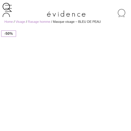
Recherche
de
Home
/
Visage
/
Rasage homme
/ Masque visage – BLEU DE PEAU
produits
-50%