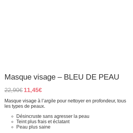
Masque visage – BLEU DE PEAU
Original
Current
22,90
€
11,45
€
price
price
was:
is:
Masque visage à l’argile pour nettoyer en profondeur, tous
22,90€.
11,45€.
les types de peaux.
Désincruste sans agresser la peau
Teint plus frais et éclatant
Peau plus saine