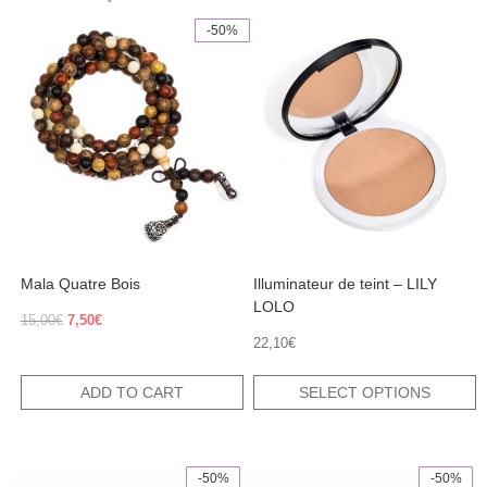
-50%
This
product
has
multiple
variants.
The
options
may
be
chosen
on
the
product
Mala Quatre Bois
Illuminateur de teint – LILY
page
LOLO
Original
Current
15,00
€
7,50
€
price
price
22,10
€
was:
is:
15,00€.
7,50€.
ADD TO CART
SELECT OPTIONS
-50%
-50%