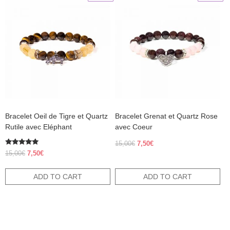
Bracelet Oeil de Tigre et Quartz
Bracelet Grenat et Quartz Rose
Rutile avec Eléphant
avec Coeur
Original
Current
15,00
€
7,50
€
Rated
price
price
Original
Current
15,00
€
7,50
€
5.00
was:
is:
price
price
out of 5
15,00€.
7,50€.
was:
is:
ADD TO CART
ADD TO CART
15,00€.
7,50€.