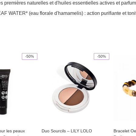
mières naturelles et d'huiles essentielles actives et parfu
R* (eau florale d'hamamelis) : action purifiante et tonifian
-50%
-50%
This
product
has
multiple
variants.
The
options
may
be
chosen
on
the
product
page
our les peaux
Duo Sourcils – LILY LOLO
Bracelet Oe