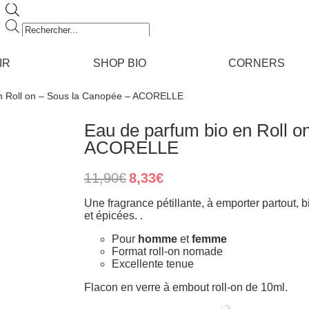
Recherche
de
produits
IR
SHOP BIO
CORNERS
en Roll on – Sous la Canopée – ACORELLE
Eau de parfum bio en Roll o
ACORELLE
Original
Current
11,90
€
8,33
€
price
price
was:
is:
Une fragrance pétillante, à emporter partout, 
11,90€.
8,33€.
et épicées. .
Pour
homme
et
femme
Format roll-on nomade
Excellente tenue
Flacon en verre à embout roll-on de 10ml.