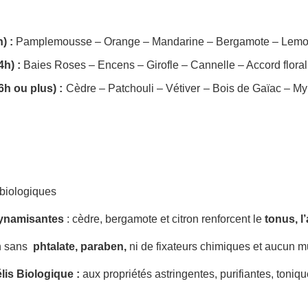
n) :
Pamplemousse – Orange – Mandarine – Bergamote – Lem
4h) :
Baies Roses – Encens – Girofle – Cannelle – Accord floral 
6h ou plus) :
Cèdre – Patchouli – Vétiver – Bois de Gaïac – M
biologiques
dynamisantes
: cèdre, bergamote et citron renforcent le
tonus, l
 sans
phtalate, paraben,
ni de fixateurs chimiques et aucun mu
lis Biologique :
aux propriétés astringentes, purifiantes, toniq