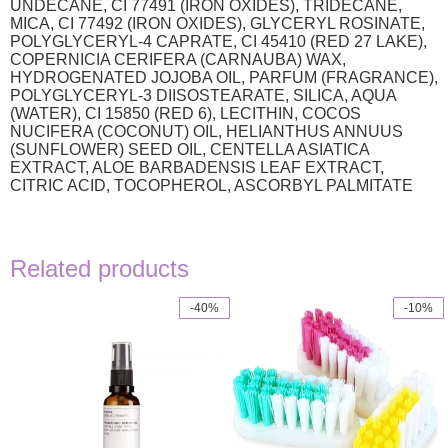
UNDECANE, CI 77491 (IRON OXIDES), TRIDECANE,
MICA, CI 77492 (IRON OXIDES), GLYCERYL ROSINATE,
POLYGLYCERYL-4 CAPRATE, CI 45410 (RED 27 LAKE),
COPERNICIA CERIFERA (CARNAUBA) WAX,
HYDROGENATED JOJOBA OIL, PARFUM (FRAGRANCE),
POLYGLYCERYL-3 DIISOSTEARATE, SILICA, AQUA
(WATER), CI 15850 (RED 6), LECITHIN, COCOS
NUCIFERA (COCONUT) OIL, HELIANTHUS ANNUUS
(SUNFLOWER) SEED OIL, CENTELLA ASIATICA
EXTRACT, ALOE BARBADENSIS LEAF EXTRACT,
CITRIC ACID, TOCOPHEROL, ASCORBYL PALMITATE
Related products
-40%
-10%
This
This
product
product
has
has
multiple
multiple
variants.
variants.
The
The
options
options
may
may