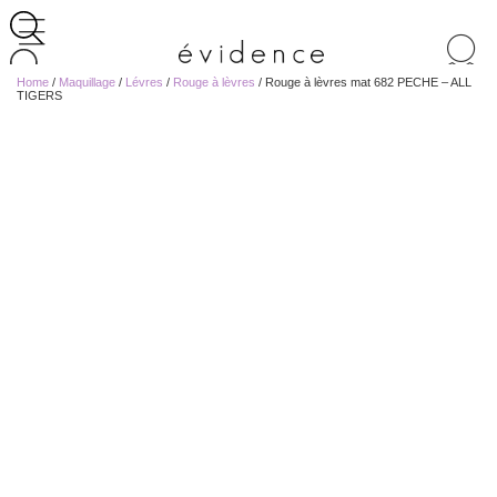
Recherche
de
Home
/
Maquillage
/
Lévres
/
Rouge à lèvres
/ Rouge à lèvres mat 682 PECHE – ALL
produits
TIGERS