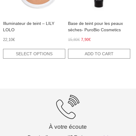
chosen
on
the
product
Illuminateur de teint – LILY
Base de teint pour les peaux
page
LOLO
sèches- PuroBio Cosmetics
Original
Current
22,10
€
15,80
€
7,90
€
price
price
was:
is:
SELECT OPTIONS
ADD TO CART
15,80€.
7,90€.
À votre écoute