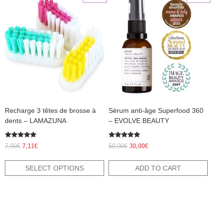
product
has
multiple
variants.
The
options
may
be
chosen
on
the
product
Recharge 3 têtes de brosse à
Sérum anti-âge Superfood 360
page
dents – LAMAZUNA
– EVOLVE BEAUTY
Rated
Rated
Original
Current
Original
Current
7,90
€
7,11
€
50,00
€
30,00
€
5.00
5.00
price
price
price
price
out of 5
out of 5
was:
is:
was:
is:
SELECT OPTIONS
ADD TO CART
7,90€.
7,11€.
50,00€.
30,00€.