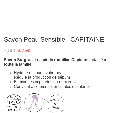
Savon Peau Sensible– CAPITAINE
Original
Current
7,50
€
6,75
€
price
price
was:
is:
Savon Surgras, Les pieds mouillés Capitaine
adapté
à
7,50€.
6,75€.
toute la famille.
Hydrate et nourrit votre peau
Régule la production de sébum
Elimine les impuretés en douceurs
Convient aux femmes enceintes et enfants