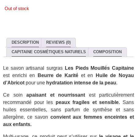
Out of stock
DESCRIPTION
REVIEWS (0)
CAPITAINE COSMÉTIQUES NATURELS
COMPOSITION
Le savon artisanal surgras
Les Pieds Mouillés Capitaine
est enrichi en
Beurre de Karité
et en
Huile de Noyau
d’Abricot
pour une
hydratation intense de la peau
.
Ce soin
apaisant et nourrissant
est particulièrement
recommandé pour les
peaux fragiles et sensible.
Sans
huiles essentielles, sans parfum de synthèse et sans
allergène, ce savon
convient aux femmes enceintes et
aux enfants.
Multi-usage, ce produit peut s’utiliser sur
le visage et le