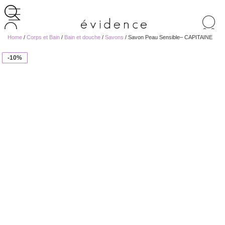
Recherche
de
Home
/
Corps et Bain
/
Bain et douche
/
Savons
/ Savon Peau Sensible– CAPITAINE
produits
-10%