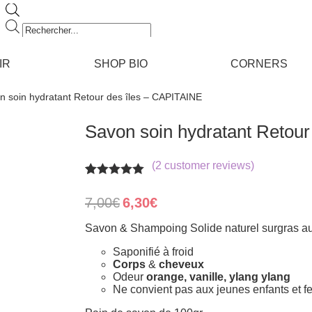
Recherche
de
produits
IR
SHOP BIO
CORNERS
n soin hydratant Retour des îles – CAPITAINE
Savon soin hydratant Retou
(
2
customer reviews)
Rated
2
5.00
out of 5
Original
Current
7,00
€
6,30
€
based on
price
price
customer
was:
is:
Savon & Shampoing Solide naturel surgras aux
ratings
7,00€.
6,30€.
Saponifié à froid
Corps
&
cheveux
Odeur
orange, vanille, ylang ylang
Ne convient pas aux jeunes enfants et 