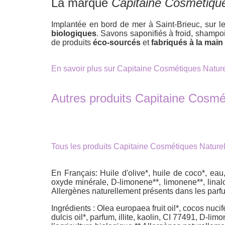
La marque
Capitaine Cosmétique
Implantée en bord de mer à Saint-Brieuc, sur
biologiques
. Savons saponifiés à froid, shamp
de produits
éco-sourcés
et
fabriqués à la main
En savoir plus sur Capitaine Cosmétiques Natur
Autres produits Capitaine Cosmé
Tous les produits Capitaine Cosmétiques Nature
En Français: Huile d'olive*, huile de coco*, eau
oxyde minérale, D-limonene**, limonene**, linalool
Allergènes naturellement présents dans les parfu
Ingrédients : Olea europaea fruit oil*, cocos nuc
dulcis oil*, parfum, illite, kaolin, CI 77491, D-lim