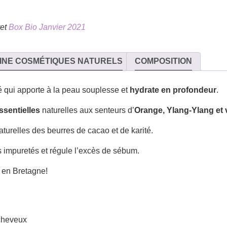
ret
Box Bio Janvier 2021
INE COSMÉTIQUES NATURELS
COMPOSITION
é qui apporte à la peau
souplesse et
hydrate en profondeur
.
ssentielles
naturelles aux senteurs d’
Orange,
Ylang-Ylang
et 
aturelles des beurres de cacao et de karité.
s impuretés et régule l’excès de sébum.
, en Bretagne!
 cheveux