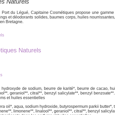
s Naturels
 le Port du Légué, Capitaine Cosmétiques propose une gamm
oings et déodorants solides, baumes corps, huiles nourrissant
en Bretagne.
els
tiques Naturels
ls
, hydroxyde de sodium, beurre de karité*, beurre de cacao, hui
**, geraniol**, citral**, benzyl salicylate**, benzyl benzoate**.
ms et huiles essentielles
ifera oil*, aqua, sodium hydroxide, butyrospermum parkii butter*
onene**, limonene**, linalool**, geraniol**, citral**, benzyl salicy