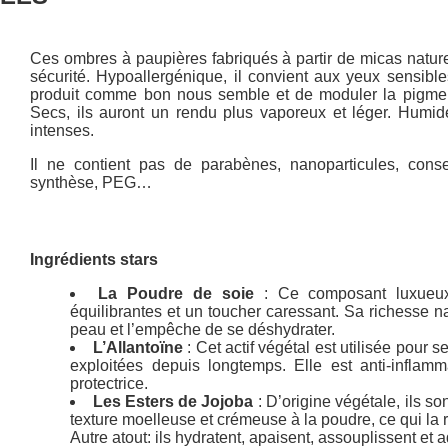
Ces ombres à paupières fabriqués à partir de micas natur
sécurité. Hypoallergénique, il convient aux yeux sensibl
produit comme bon nous semble et de moduler la pigment
Secs, ils auront un rendu plus vaporeux et léger. Humide
intenses.
Il ne contient pas de parabènes, nanoparticules, conse
synthèse, PEG…
Ingrédients stars
La Poudre de soie
: Ce composant luxueux 
équilibrantes et un toucher caressant. Sa richesse na
peau et l’empêche de se déshydrater.
L’Allantoïne
: Cet actif végétal est utilisée pour 
exploitées depuis longtemps. Elle est anti-inflamma
protectrice.
Les Esters de Jojoba
: D’origine végétale, ils so
texture moelleuse et crémeuse à la poudre, ce qui la re
Autre atout: ils hydratent, apaisent, assouplissent et 