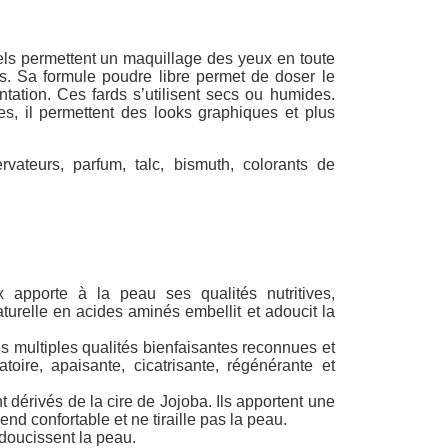
els permettent un maquillage des yeux en toute
es. Sa formule poudre libre permet de doser le
ation. Ces fards s’utilisent secs ou humides.
s, il permettent des looks graphiques et plus
rvateurs, parfum, talc, bismuth, colorants de
apporte à la peau ses qualités nutritives,
turelle en acides aminés embellit et adoucit la
ses multiples qualités bienfaisantes reconnues et
toire, apaisante, cicatrisante, régénérante et
nt dérivés de la cire de Jojoba. Ils apportent une
nd confortable et ne tiraille pas la peau.
adoucissent la peau.