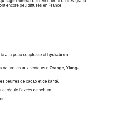
uillage minéral
qui rencontrent un très grand
ont encore peu diffusés en France.
rte à la peau
souplesse et
hydrate en
s
naturelles aux senteurs d’
Orange,
Ylang-
es beurres de cacao et de karité.
s et régule l’excès de sébum.
gne!