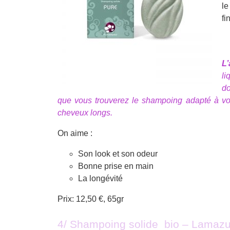
le
fi
L’
li
do
que vous trouverez le shampoing adapté à vo
cheveux longs.
On aime :
Son look et son odeur
Bonne prise en main
La longévité
Prix: 12,50 €, 65gr
4/ Shampoing solide bio – Lamaz