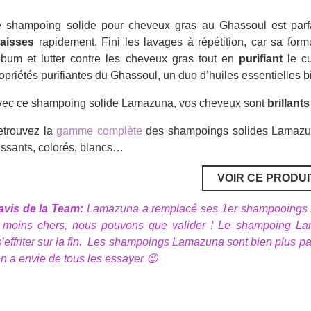
 shampoing solide pour cheveux gras au Ghassoul est parfa
raisses
rapidement. Fini les lavages à répétition, car sa for
bum et lutter contre les cheveux gras tout en
purifiant
le cu
opriétés purifiantes du Ghassoul, un duo d’huiles essentielles b
ec ce shampoing solide Lamazuna, vos cheveux sont
brillants
etrouvez la
gamme complète
des shampoings solides Lamazu
ssants, colorés, blancs…
VOIR CE PRODUI
avis de la Team:
Lamazuna a remplacé ses 1er shampooings so
 moins chers, nous pouvons que valider ! Le shampoing La
 s’effriter sur la fin. Les shampoings Lamazuna sont bien plus 
 a envie de tous les essayer 😉