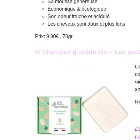
Sa mousse généreuse
Economique & écologique
Son odeur fraiche et acidulé
Les cheveux sont doux et plus forts
Prix: 9,90€ , 70gr
5/ Shampoing solide bio – Les peti
C
co
s
sh
Re
L’
l’