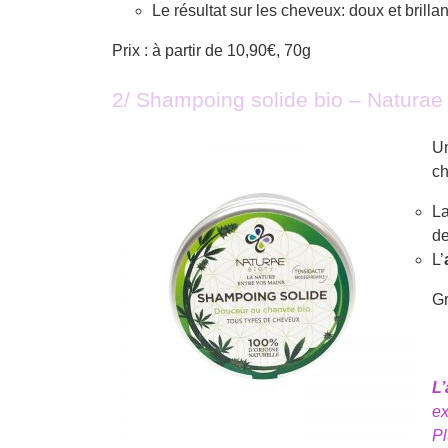
Le résultat sur les cheveux: doux et brillan
Prix : à partir de 10,90€, 70g
2/ Shampoing solide bio – Naturae 
U
ch
L
d
L’
Gr
L’
ex
Pl