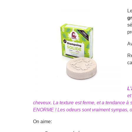
Le
g
sé
pr
Av
R
ca
L’
et
cheveux. La texture est ferme, et a tendance à
ENORME ! Les odeurs sont vraiment sympas, on
On aime: