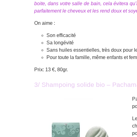
boite, dans votre salle de bain, cela évitera q
parfaitement le cheveux et les rend doux et so
On aime :
Son efficacité
Sa longévité
Sans huiles essentielles, très doux pour l
Pour toute la famille, même enfants et f
Prix: 13 €, 80gr.
3/ Shampoing solide bio – Pacha
Pa
po
Le
c
po