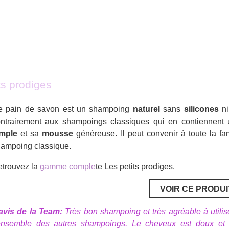
ts prodiges
e pain de savon est un shampoing
naturel
sans
silicones
n
ntrairement aux shampoings classiques qui en contiennent u
imple
et sa
mousse
généreuse. Il peut convenir à toute la fam
ampoing classique.
trouvez la
gamme comple
te Les petits prodiges.
VOIR CE PRODUI
avis de la Team:
Très bon shampoing et très agréable à utilise
ensemble des autres shampoings. Le cheveux est doux et br