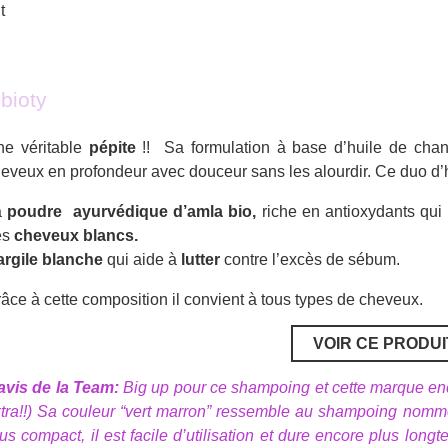
t
bioty
ne véritable
pépite
!! Sa formulation à base d’huile de chan
eveux en profondeur avec douceur sans les alourdir. Ce duo d’h
a
poudre
ayurvédique
d’amla bio,
riche en antioxydants qui 
es
cheveux blancs.
argile blanche
qui aide à
lutter
contre l’excès de sébum.
âce à cette composition il convient à tous types de cheveux.
VOIR CE PRODUI
avis de la Team:
Big up pour ce shampoing et cette marque enc
tra!!) Sa couleur “vert marron” ressemble au shampoing nommé 
us compact, il est facile d’utilisation et dure encore plus lon