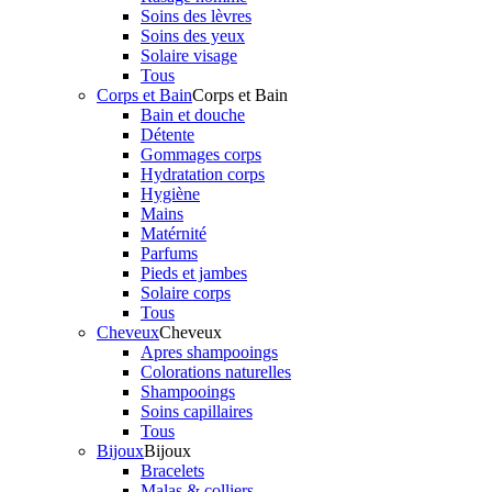
Soins des lèvres
Soins des yeux
Solaire visage
Tous
Corps et Bain
Corps et Bain
Bain et douche
Détente
Gommages corps
Hydratation corps
Hygiène
Mains
Matérnité
Parfums
Pieds et jambes
Solaire corps
Tous
Cheveux
Cheveux
Apres shampooings
Colorations naturelles
Shampooings
Soins capillaires
Tous
Bijoux
Bijoux
Bracelets
Malas & colliers