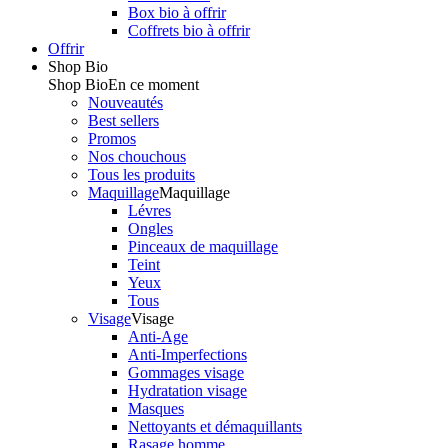
Box bio à offrir
Coffrets bio à offrir
Offrir
Shop Bio
Shop Bio
En ce moment
Nouveautés
Best sellers
Promos
Nos chouchous
Tous les produits
Maquillage
Maquillage
Lévres
Ongles
Pinceaux de maquillage
Teint
Yeux
Tous
Visage
Visage
Anti-Age
Anti-Imperfections
Gommages visage
Hydratation visage
Masques
Nettoyants et démaquillants
Rasage homme