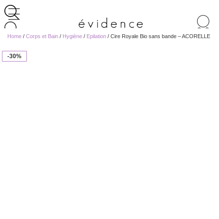
Recherche
de
Home
/
Corps et Bain
/
Hygiène
/
Epilation
/ Cire Royale Bio sans bande – ACORELLE
produits
-30%