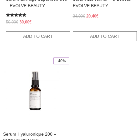
– EVOLVE BEAUTY
EVOLVE BEAUTY
Original
Current
34,00
€
20,40
€
Rated
price
price
Original
Current
50,00
€
30,00
€
5.00
was:
is:
price
price
out of 5
34,00€.
20,40€.
was:
is:
ADD TO CART
ADD TO CART
50,00€.
30,00€.
-40%
This
product
has
multiple
variants.
The
options
may
be
chosen
on
the
product
Serum Hyaluronique 200 –
page