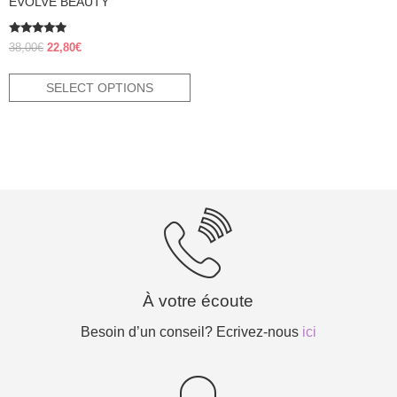
EVOLVE BEAUTY
Rated
Original
Current
38,00
€
22,80
€
4.70
price
price
out of 5
was:
is:
SELECT OPTIONS
38,00€.
22,80€.
À votre écoute
Besoin d’un conseil? Ecrivez-nous
ici