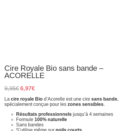
Cire Royale Bio sans bande –
ACORELLE
Original
Current
9,95
€
6,97
€
price
price
was:
is:
La
cire royale Bio
d’Acorelle est une cire
sans bande
,
9,95€.
6,97€.
spécialement conçue pour les
zones sensibles
.
Résultats professionnels
jusqu’à 4 semaines
Formule
100% naturelle
Sans bandes
S’utilise même sur
poils courts