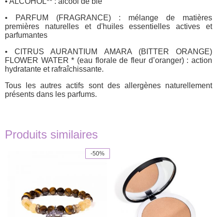
• ALCOHOL** : alcool de blé
• PARFUM (FRAGRANCE) : mélange de matières
premières naturelles et d'huiles essentielles actives et
parfumantes
• CITRUS AURANTIUM AMARA (BITTER ORANGE)
FLOWER WATER * (eau florale de fleur d’oranger) : action
hydratante et rafraîchissante.
Tous les autres actifs sont des allergènes naturellement
présents dans les parfums.
Produits similaires
-50%
Ce
produit
a
plusieurs
variations.
Les
options
peuvent