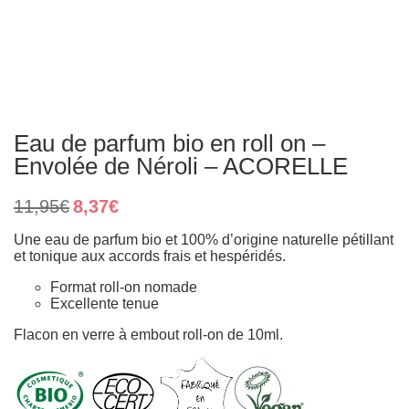
Eau de parfum bio en roll on –
Envolée de Néroli – ACORELLE
Le
Le
11,95
€
8,37
€
prix
prix
initial
actuel
Une eau de parfum bio et 100% d’origine naturelle pétillant
était :
est :
et tonique aux accords frais et hespéridés.
11,95€.
8,37€.
Format roll-on nomade
Excellente tenue
Flacon en verre à embout roll-on de 10ml.