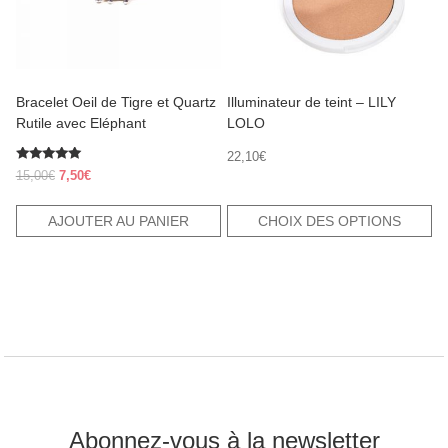
être
choisies
sur
la
page
Bracelet Oeil de Tigre et Quartz
Illuminateur de teint – LILY
du
produit
Rutile avec Eléphant
LOLO
22,10
€
Note
Le
Le
15,00
€
7,50
€
5.00
prix
prix
sur 5
initial
actuel
AJOUTER AU PANIER
CHOIX DES OPTIONS
était :
est :
15,00€.
7,50€.
Abonnez-vous à la newsletter