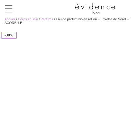
Accueil
/
Corps et Bain
/
Parfums
/ Eau de parfum bio en roll on – Envolée de Néroli –
ACORELLE
-30%